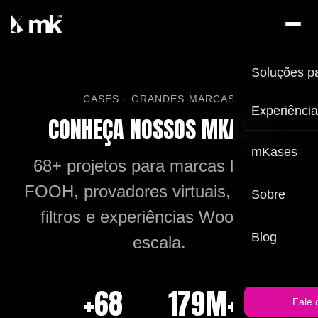
Soluções p
CASES · GRANDES MARCAS
Experiênci
CONHEÇA NOSSOS MKASES
mKases
68
+ projetos para marcas líderes:
FOOH, provadores virtuais, 3D, AR,
Sobre
filtros e experiências WooW em
Blog
escala.
+
68
179M+
Fale 