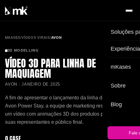
Soluções p
MKASES
/
VÍDEOS VIRAIS
/
AVON
Experiênci
3D MODELLING
VÍDEO 3D PARA LINHA DE
mKases
MAQUIAGEM
AVON · JANEIRO DE 2025
Sobre
A fim de apresentar o lançamento da linha de maquiagem
Blog
Avon Power Stay, a equipe de marketing resolveu produzir
um vídeo com animações 3D dos produtos para encantar
suas representantes e público final.
Fale 
O CASE