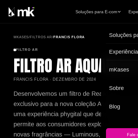
Soluções para E-com
Expe
Explore soluções
Explore experiências
Soluções p
MKASES
/
FILTROS AR
/
FRANCIS FLORA
mK 3D Shop | Visualizador 3D de Produtos com AR
Vídeos 3D | IA | FOOH
mK Beauty | Provador Virtual de Beleza
Filtros AR para Press-kit e PDV
FILTRO AR
Experiênci
FILTRO AR AQUARELA
mK Fashion+ | Provador Virtual de Moda & AI Studio
Ativações XR em Eventos
mKases
Tour Virtual de Ambientes
FRANCIS FLORA · DEZEMBRO DE 2024
Sobre
Desenvolvemos um filtro de Realidade Aume
exclusivo para a nova coleção Aquarelas da F
Blog
uma experiência phygital que desperta o Wo
permite aos consumidores explorar de forma 
novas fragrâncias — Luminous, Tropical, Ser
Fale 