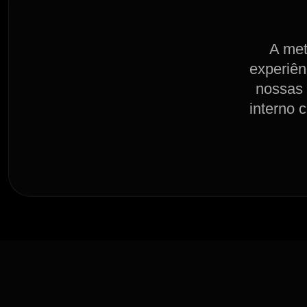
A met
experiên
nossas 
interno 