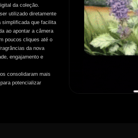
gital da coleção.
ser utilizado diretamente
implificada que facilita
ada ao apontar a câmera
m poucos cliques até o
 fragrâncias da nova
ade, engajamento e
mos consolidaram mais
para potencializar