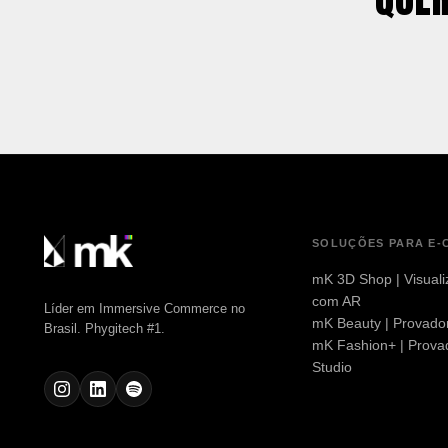
SOLUÇÕES PARA E-
mK 3D Shop | Visuali
com AR
Líder em Immersive Commerce no
mK Beauty | Provador
Brasil. Phygitech #1.
mK Fashion+ | Provad
Studio