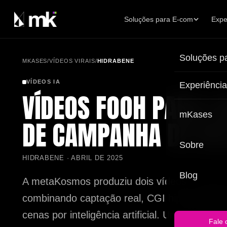
Soluções para E-com
Expe
Explore soluções
Explore experiências
Soluções p
MKASES
/
VÍDEOS VIRAIS
/
HIDRABENE
mK 3D Shop | Visualizador 3D de Produtos com AR
Vídeos 3D | IA | FOOH
mK Beauty | Provador Virtual de Beleza
Filtros AR para Press-kit e PDV
VÍDEOS IA
Experiênci
VÍDEOS FOOH PARA 
mK Fashion+ | Provador Virtual de Moda & AI Studio
Ativações XR em Eventos
mKases
Tour Virtual de Ambientes
DE CAMPANHA DE BE
Sobre
HIDRABENE · ABRIL DE 2025
Blog
A metaKosmos produziu dois vídeos FOOH p
combinando captação real, CGI hiper-realist
cenas por inteligência artificial. Um com a infl
Fale 