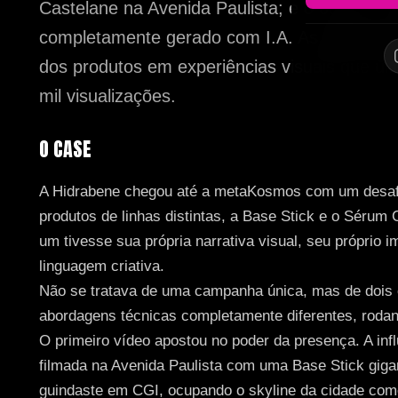
Castelane na Avenida Paulista; e o outro em
completamente gerado com I.A. As peças tra
dos produtos em experiências visuais que ul
mil visualizações.
O CASE
A Hidrabene chegou até a metaKosmos com um desafi
produtos de linhas distintas, a Base Stick e o Sérum
um tivesse sua própria narrativa visual, seu próprio i
linguagem criativa.
Não se tratava de uma campanha única, mas de dois
abordagens técnicas completamente diferentes, rodan
O primeiro vídeo apostou no poder da presença. A influ
filmada na Avenida Paulista com uma Base Stick giga
guindaste em CGI, ocupando o skyline da cidade c