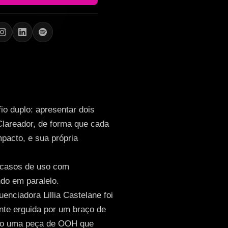
 um cenário urbano
duziram o poder
trapassaram 713
o duplo: apresentar dois
 Clareador, de forma que cada
mpacto, e sua própria
 casos de uso com
do em paralelo.
enciadora Lillia Castelane foi
nte erguida por um braço de
omo uma peça de OOH que