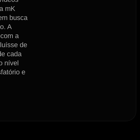
da mK
 em busca
o. A
s com a
fluísse de
 de cada
o nível
fatório e