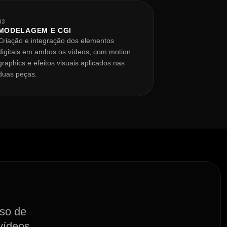
03
MODELAGEM E CGI
Criação e integração dos elementos
digitais em ambos os vídeos, com motion
graphics e efeitos visuais aplicados nas
duas peças.
sso de
vídeos