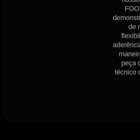
FOOH
demonstr
de 
flexib
aderência
maneira
peça d
técnico 