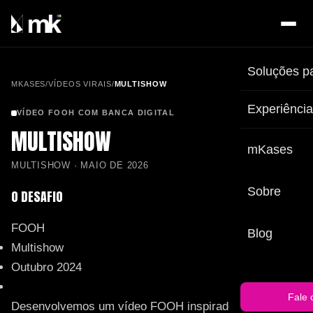
Soluções p
MKASES
/
VÍDEOS VIRAIS
/
MULTISHOW
Experiênci
VÍDEO FOOH COM BANCA DIGITAL
MULTISHOW
mKases
MULTISHOW · MAIO DE 2026
Sobre
O DESAFIO
FOOH
Blog
Multishow
Outubro 2024
Fale 
Desenvolvemos um vídeo FOOH inspirado no sinal do