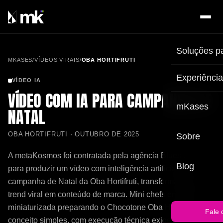
Soluções p
MKASES
/
VÍDEOS VIRAIS
/
OBA HORTIFRUTI
Experiênci
VÍDEO IA
VÍDEO COM IA PARA CAMPANHA DE
mKases
NATAL
OBA HORTIFRUTI · OUTUBRO DE 2025
Sobre
A metaKosmos foi contratada pela agência Bluesideia
Blog
para produzir um vídeo com inteligência artificial para a
campanha de Natal da Oba Hortifruti, transformando uma
trend viral em conteúdo de marca. Mini chefs em escala
miniaturizada preparando o Chocotone Oba Hortifruti: um
Fale 
conceito simples, com execução técnica exigente e