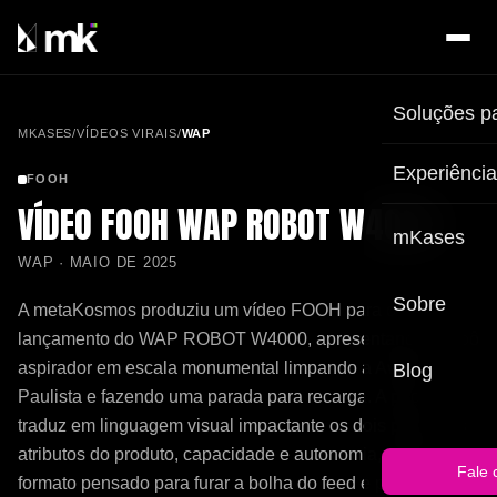
Soluções p
MKASES
/
VÍDEOS VIRAIS
/
WAP
Experiênci
FOOH
VÍDEO FOOH WAP ROBOT W4000
mKases
WAP · MAIO DE 2025
Sobre
A metaKosmos produziu um vídeo FOOH para o
lançamento do WAP ROBOT W4000, apresentando o robô
aspirador em escala monumental limpando a Avenida
Blog
Paulista e fazendo uma parada para recarga. A peça
traduz em linguagem visual impactante os dois principais
atributos do produto, capacidade e autonomia, em um
Fale 
formato pensado para furar a bolha do feed e posicionar a