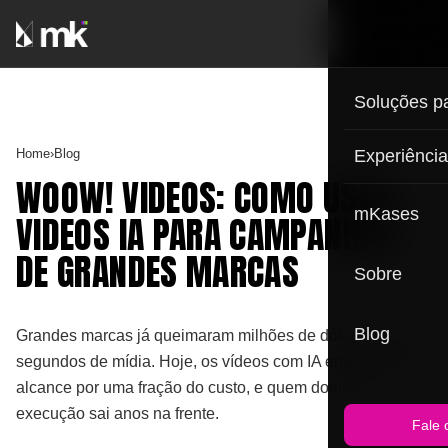
Soluções p
Home
›
Blog
Experiênci
WOOW! VIDEOS: COMO USAR
mKases
VIDEOS IA PARA CAMPANHAS
DE GRANDES MARCAS
Sobre
Blog
Grandes marcas já queimaram milhões de dólares em 30
segundos de mídia. Hoje, os vídeos com IA entregam mais
alcance por uma fração do custo, e quem domina a
execução sai anos na frente.
Fale 