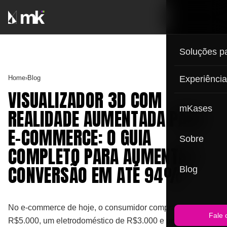
Soluções p
Home
›
Blog
Experiênci
VISUALIZADOR 3D COM
mKases
REALIDADE AUMENTADA PARA
E-COMMERCE: O GUIA
Sobre
COMPLETO PARA AUMENTAR
CONVERSÃO EM ATÉ 94%
Blog
No e-commerce de hoje, o consumidor compra um sofá de
Fale 
R$5.000, um eletrodoméstico de R$3.000 e uma estante