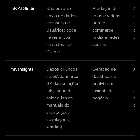
mK AI Studio
Não envolve
Produção de
A 
envio de dados
fotos e vídeos
pro
pessoais de
para e-
env
Usuários; pode
commerce,
cli
haver ativos
mídia e redes
pes
enviados pelo
sociais
fina
Cliente
mK Insights
Dados oriundos
Geração de
A 
de GA da marca,
dashboards,
pro
GA das soluções
analytics e
pri
mK, mapa de
insights de
da
calor e inputs
negócio
agr
manuais do
do 
cliente (ex.:
devoluções,
vendas)