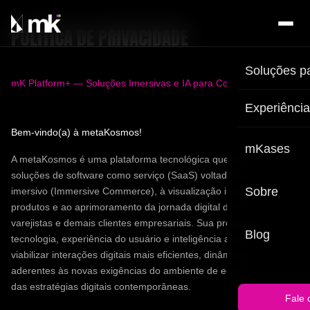
POLÍTICA DE PRIVACIDADE
Soluções p
mK Platform+ — Soluções Imersivas e IA para Comércio Digital
Experiênci
Bem-vindo(a) à metaKosmos!
mKases
A metaKosmos é uma plataforma tecnológica que oferece
soluções de software como serviço (SaaS) voltadas ao comércio
Sobre
imersivo (Immersive Commerce), à visualização interativa de
produtos e ao aprimoramento da jornada digital de marcas,
varejistas e demais clientes empresariais. Sua proposta combina
Blog
tecnologia, experiência do usuário e inteligência aplicada para
viabilizar interações digitais mais eficientes, dinâmicas e
aderentes às novas exigências do ambiente de e-commerce e
das estratégias digitais contemporâneas.
Fale 