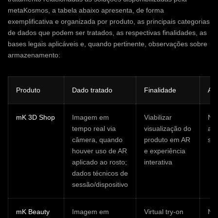
metaKosmos, a tabela abaixo apresenta, de forma
exemplificativa e organizada por produto, as principais categorias
de dados que podem ser tratados, as respectivas finalidades, as
bases legais aplicáveis e, quando pertinente, observações sobre
armazenamento:
Produto
Dado tratado
Finalidade
Ar
mK 3D Shop
Imagem em
Viabilizar
Nã
tempo real via
visualização do
ar
câmera, quando
produto em AR
ser
houver uso de AR
e experiência
aplicado ao rosto;
interativa
dados técnicos de
sessão/dispositivo
mK Beauty
Imagem em
Virtual try-on
Nã