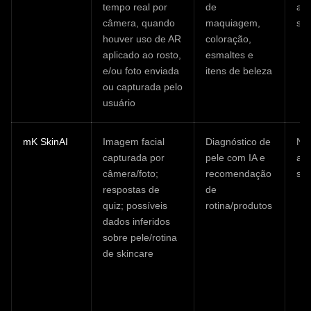
tempo real por
de
ar
câmera, quando
maquiagem,
ser
houver uso de AR
coloração,
aplicado ao rosto,
esmaltes e
e/ou foto enviada
itens de beleza
ou capturada pelo
usuário
mK SkinAI
Imagem facial
Diagnóstico de
Nã
capturada por
pele com IA e
ar
câmera/foto;
recomendação
ser
respostas de
de
quiz; possíveis
rotina/produtos
dados inferidos
sobre pele/rotina
de skincare