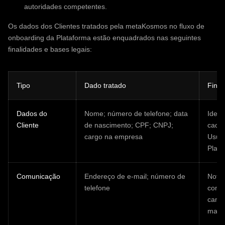
autoridades competentes.
Os dados dos Clientes tratados pela metaKosmos no fluxo de
onboarding da Plataforma estão enquadrados nas seguintes
finalidades e bases legais:
Tipo
Dado tratado
Final
Dados do
Nome; número de telefone; data
Ident
Cliente
de nascimento; CPF; CNPJ;
cadas
cargo na empresa
Usuár
Plata
Comunicação
Endereço de e-mail; número de
Notif
telefone
comu
camp
marke