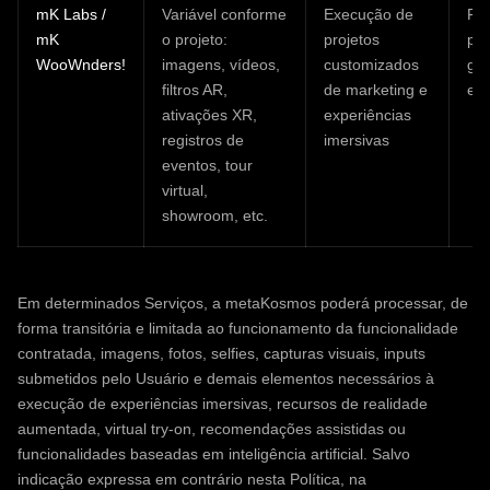
mK Labs /
Variável conforme
Execução de
Flu
mK
o projeto:
projetos
pre
WooWnders!
imagens, vídeos,
customizados
ger
filtros AR,
de marketing e
esc
ativações XR,
experiências
registros de
imersivas
eventos, tour
virtual,
showroom, etc.
Em determinados Serviços, a metaKosmos poderá processar, de
forma transitória e limitada ao funcionamento da funcionalidade
contratada, imagens, fotos, selfies, capturas visuais, inputs
submetidos pelo Usuário e demais elementos necessários à
execução de experiências imersivas, recursos de realidade
aumentada, virtual try-on, recomendações assistidas ou
funcionalidades baseadas em inteligência artificial. Salvo
indicação expressa em contrário nesta Política, na