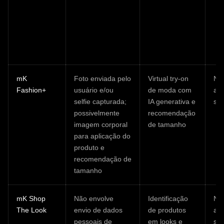
mK
Foto enviada pelo
Virtual try-on
Nã
Fashion+
usuário e/ou
de moda com
ar
selfie capturada;
IA generativa e
ser
possivelmente
recomendação
imagem corporal
de tamanho
para aplicação do
produto e
recomendação de
tamanho
mK Shop
Não envolve
Identificação
Nã
The Look
envio de dados
de produtos
ar
pessoais de
em looks e
ser