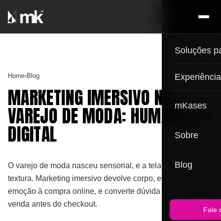
Soluções p
Home
›
Blog
Experiênci
MARKETING IMERSIVO NO
mKases
VAREJO DE MODA: HUMANIZE O
DIGITAL
Sobre
Blog
O varejo de moda nasceu sensorial, e a tela apagou essa
textura. Marketing imersivo devolve corpo, escala e
emoção à compra online, e converte dúvida visual em
venda antes do checkout.
Fale 