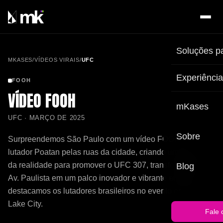
Soluções p
MKASES
/
VÍDEOS VIRAIS
/
UFC
Experiênci
FOOH
VÍDEO FOOH
mKases
UFC · MARÇO DE 2025
Sobre
Surpreendemos São Paulo com um vídeo FOOH do
lutador Poatan pelas ruas da cidade, criando uma dúvida
da realidade para promover o UFC 307, transformando a
Blog
Av. Paulista em um palco inovador e vibrante enquanto
destacamos os lutadores brasileiros no evento em Salt
Lake City.
Fale 