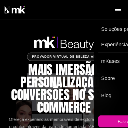
Soluções p
Experiênci
PROVADOR VIRTUAL DE BELEZA AR
mKases
MAIS IMERSÃO,
PERSONALIZAÇÃO E
Sobre
CONVERSÕES NO SEU E-
Blog
COMMERCE
Ofereça experiências memoráveis de exploração dos seus
Fale 
produtos através da realidade aumentada (AR) para provar