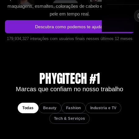
maquiagens, esmaltes, colorações de cabelo e produtos para
pele em tempo real.
Descubra como podemos te ajudar
179,934,327 interações com usuários finais nesses últimos 12 meses
PHYGITECH #1
Marcas que confiam
no nosso trabalho
Todas
Beauty
Fashion
Industria e TV
Tech & Serviços