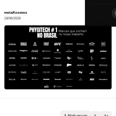
metaKosmos
19/06/2026
Modo escuro
A-
A+