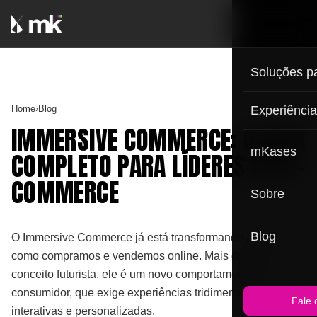
Soluções p
Home
›
Blog
Experiênci
IMMERSIVE COMMERCE: O GUIA
mKases
COMPLETO PARA LÍDERES EM E-
COMMERCE
Sobre
Blog
O Immersive Commerce já está transformando a forma
como compramos e vendemos online. Mais do que um
conceito futurista, ele é um novo comportamento do
consumidor, que exige experiências tridimensionais,
Fale 
interativas e personalizadas.