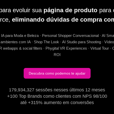
para evoluir sua
página de produto
para 
rce,
eliminando dúvidas de compra c
s IA para Moda e Beleza · Personal Shopper Conversacional · AI Sm
ambientes com IA · Shop The Look · AI Studio para Shooting · Víd
ebapps & social filters · Phygital VR Experiences · Virtual Tour · C
ROI
Descubra como podemos te ajudar
179,934,327 sessões nesses últimos 12 meses
+100 Top Brands como clientes com NPS 98/100
até +315% aumento em conversões