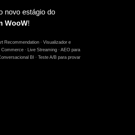
o novo estágio do
om WooW
!
art Recommendation · Visualizador e
eo Commerce · Live Streaming · AEO para
onversacional BI · Teste A/B para provar