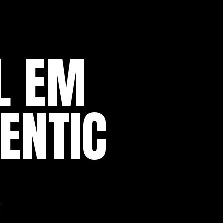
L EM
ENTIC
E